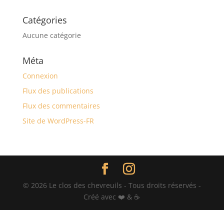
Catégories
Aucune catégorie
Méta
Connexion
Flux des publications
Flux des commentaires
Site de WordPress-FR
©
2026
Le clos des chevreuils - Tous droits réservés -
Créé avec ❤️ & ☕️